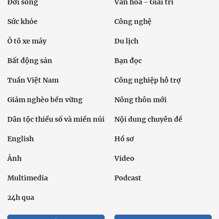
Đời sống
Văn hóa - Giải trí
Sức khỏe
Công nghệ
Ô tô xe máy
Du lịch
Bất động sản
Bạn đọc
Tuần Việt Nam
Công nghiệp hỗ trợ
Giảm nghèo bền vững
Nông thôn mới
Dân tộc thiểu số và miền núi
Nội dung chuyên đề
English
Hồ sơ
Ảnh
Video
Multimedia
Podcast
24h qua