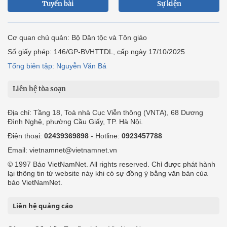
Tuyến bài
Sự kiện
Cơ quan chủ quản: Bộ Dân tộc và Tôn giáo
Số giấy phép: 146/GP-BVHTTDL, cấp ngày 17/10/2025
Tổng biên tập: Nguyễn Văn Bá
Liên hệ tòa soạn
Địa chỉ: Tầng 18, Toà nhà Cục Viễn thông (VNTA), 68 Dương
Đình Nghệ, phường Cầu Giấy, TP. Hà Nội.
Điện thoại:
02439369898
- Hotline:
0923457788
Email: vietnamnet@vietnamnet.vn
© 1997 Báo VietNamNet. All rights reserved. Chỉ được phát hành
lại thông tin từ website này khi có sự đồng ý bằng văn bản của
báo VietNamNet.
Liên hệ quảng cáo