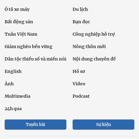
Ô tô xe máy
Du lịch
Bất động sản
Bạn đọc
Tuần Việt Nam
Công nghiệp hỗ trợ
Giảm nghèo bền vững
Nông thôn mới
Dân tộc thiểu số và miền núi
Nội dung chuyên đề
English
Hồ sơ
Ảnh
Video
Multimedia
Podcast
24h qua
Tuyến bài
Sự kiện