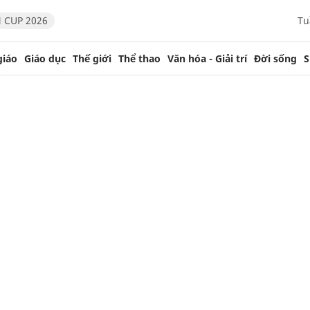
 CUP 2026
Tu
giáo
Giáo dục
Thế giới
Thể thao
Văn hóa - Giải trí
Đời sống
S