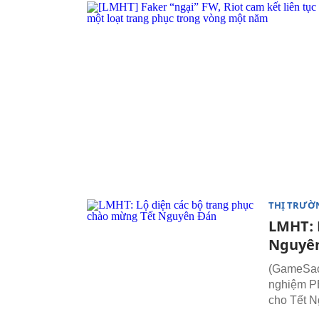
THỊ TRƯỜ
LMHT: 
Nguyê
(GameSao)
nghiệm PB
cho Tết 