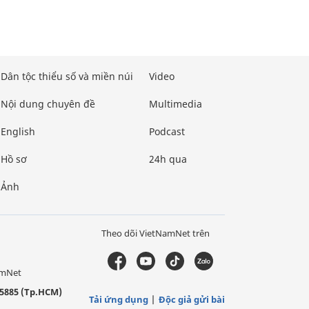
Dân tộc thiểu số và miền núi
Video
Nội dung chuyên đề
Multimedia
English
Podcast
Hồ sơ
24h qua
Ảnh
Theo dõi VietNamNet trên
amNet
5885 (Tp.HCM)
Tải ứng dụng
Độc giả gửi bài