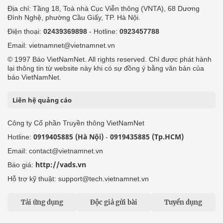
Địa chỉ: Tầng 18, Toà nhà Cục Viễn thông (VNTA), 68 Dương
Đình Nghệ, phường Cầu Giấy, TP. Hà Nội.
Điện thoại:
02439369898
- Hotline:
0923457788
Email: vietnamnet@vietnamnet.vn
© 1997 Báo VietNamNet. All rights reserved. Chỉ được phát hành
lại thông tin từ website này khi có sự đồng ý bằng văn bản của
báo VietNamNet.
Liên hệ quảng cáo
Công ty Cổ phần Truyền thông VietNamNet
0919405885 (Hà Nội)
0919435885 (Tp.HCM)
Hotline:
-
Email: contact@vietnamnet.vn
http://vads.vn
Báo giá:
Hỗ trợ kỹ thuật: support@tech.vietnamnet.vn
Tải ứng dụng
Độc giả gửi bài
Tuyển dụng