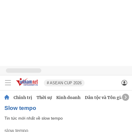
# ASEAN CUP 2026
Chính trị
Thời sự
Kinh doanh
Dân tộc và Tôn giáo
slow tempo
Tin tức mới nhất về
slow tempo
slow tempo