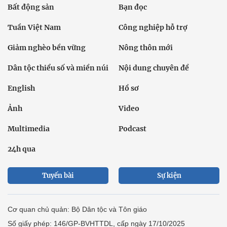
Bất động sản
Bạn đọc
Tuần Việt Nam
Công nghiệp hỗ trợ
Giảm nghèo bền vững
Nông thôn mới
Dân tộc thiểu số và miền núi
Nội dung chuyên đề
English
Hồ sơ
Ảnh
Video
Multimedia
Podcast
24h qua
Tuyến bài
Sự kiện
Cơ quan chủ quản: Bộ Dân tộc và Tôn giáo
Số giấy phép: 146/GP-BVHTTDL, cấp ngày 17/10/2025