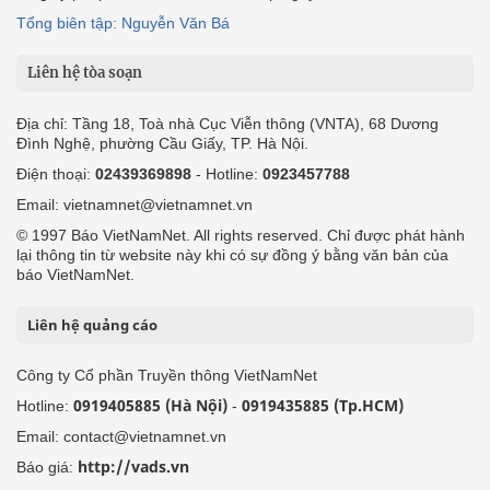
Tổng biên tập: Nguyễn Văn Bá
Liên hệ tòa soạn
Địa chỉ: Tầng 18, Toà nhà Cục Viễn thông (VNTA), 68 Dương
Đình Nghệ, phường Cầu Giấy, TP. Hà Nội.
Điện thoại:
02439369898
- Hotline:
0923457788
Email: vietnamnet@vietnamnet.vn
© 1997 Báo VietNamNet. All rights reserved. Chỉ được phát hành
lại thông tin từ website này khi có sự đồng ý bằng văn bản của
báo VietNamNet.
Liên hệ quảng cáo
Công ty Cổ phần Truyền thông VietNamNet
0919405885 (Hà Nội)
0919435885 (Tp.HCM)
Hotline:
-
Email: contact@vietnamnet.vn
http://vads.vn
Báo giá: