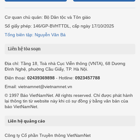
Cơ quan chủ quản: Bộ Dân tộc và Tôn giáo
Số giấy phép: 146/GP-BVHTTDL, cấp ngày 17/10/2025
Tổng biên tập: Nguyễn Văn Bá
Liên hệ tòa soạn
Địa chỉ: Tầng 18, Toà nhà Cục Viễn thông (VNTA), 68 Dương
Đình Nghệ, phường Cầu Giấy, TP. Hà Nội.
Điện thoại:
02439369898
- Hotline:
0923457788
Email: vietnamnet@vietnamnet.vn
© 1997 Báo VietNamNet. All rights reserved. Chỉ được phát hành
lại thông tin từ website này khi có sự đồng ý bằng văn bản của
báo VietNamNet.
Liên hệ quảng cáo
Công ty Cổ phần Truyền thông VietNamNet