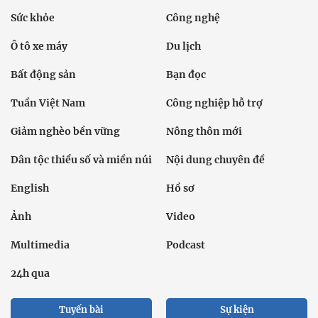
Sức khỏe
Công nghệ
Ô tô xe máy
Du lịch
Bất động sản
Bạn đọc
Tuần Việt Nam
Công nghiệp hỗ trợ
Giảm nghèo bền vững
Nông thôn mới
Dân tộc thiểu số và miền núi
Nội dung chuyên đề
English
Hồ sơ
Ảnh
Video
Multimedia
Podcast
24h qua
Tuyến bài
Sự kiện