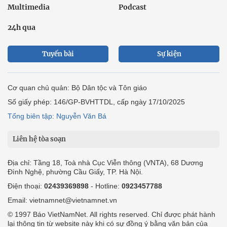
Multimedia
Podcast
24h qua
Tuyến bài
Sự kiện
Cơ quan chủ quản: Bộ Dân tộc và Tôn giáo
Số giấy phép: 146/GP-BVHTTDL, cấp ngày 17/10/2025
Tổng biên tập: Nguyễn Văn Bá
Liên hệ tòa soạn
Địa chỉ: Tầng 18, Toà nhà Cục Viễn thông (VNTA), 68 Dương
Đình Nghệ, phường Cầu Giấy, TP. Hà Nội.
Điện thoại:
02439369898
- Hotline:
0923457788
Email: vietnamnet@vietnamnet.vn
© 1997 Báo VietNamNet. All rights reserved. Chỉ được phát hành
lại thông tin từ website này khi có sự đồng ý bằng văn bản của