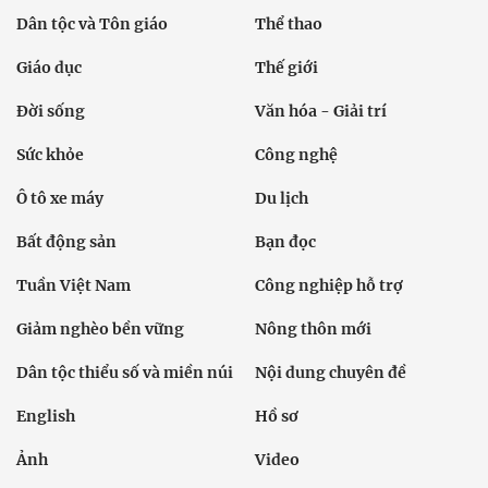
Dân tộc và Tôn giáo
Thể thao
Giáo dục
Thế giới
Đời sống
Văn hóa - Giải trí
Sức khỏe
Công nghệ
Ô tô xe máy
Du lịch
Bất động sản
Bạn đọc
Tuần Việt Nam
Công nghiệp hỗ trợ
Giảm nghèo bền vững
Nông thôn mới
Dân tộc thiểu số và miền núi
Nội dung chuyên đề
English
Hồ sơ
Ảnh
Video