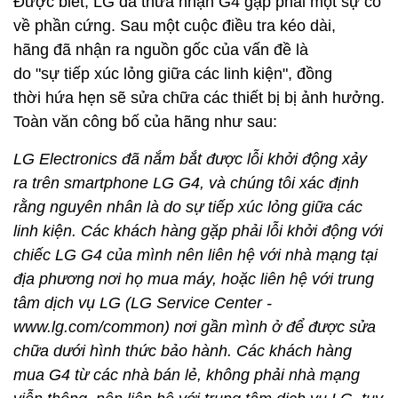
Được biết, LG đã thừa nhận G4 gặp phải một sự cố
về phần cứng. Sau một cuộc điều tra kéo dài,
hãng đã nhận ra nguồn gốc của vấn đề là
do "sự tiếp xúc lỏng giữa các linh kiện", đồng
thời hứa hẹn sẽ sửa chữa các thiết bị bị ảnh hưởng.
Toàn văn công bố của hãng như sau:
LG Electronics đã nắm bắt được lỗi khởi động xảy
ra trên smartphone LG G4, và chúng tôi xác định
rằng nguyên nhân là do sự tiếp xúc lỏng giữa các
linh kiện. Các khách hàng gặp phải lỗi khởi động với
chiếc LG G4 của mình nên liên hệ với nhà mạng tại
địa phương nơi họ mua máy, hoặc liên hệ với trung
tâm dịch vụ LG (LG Service Center -
www.lg.com/common) nơi gần mình ở để được sửa
chữa dưới hình thức bảo hành. Các khách hàng
mua G4 từ các nhà bán lẻ, không phải nhà mạng