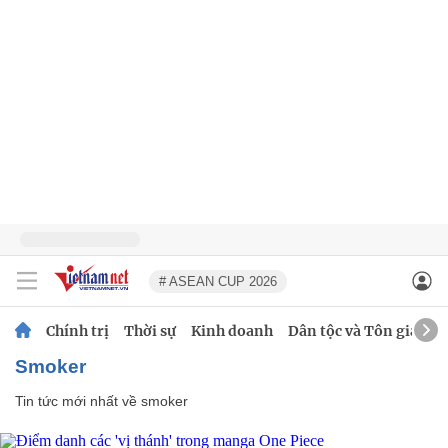
# ASEAN CUP 2026
Chính trị
Thời sự
Kinh doanh
Dân tộc và Tôn giáo
smoker
Tin tức mới nhất về
smoker