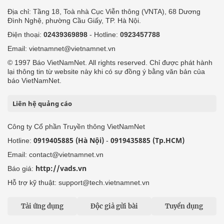
Địa chỉ: Tầng 18, Toà nhà Cục Viễn thông (VNTA), 68 Dương
Đình Nghệ, phường Cầu Giấy, TP. Hà Nội.
Điện thoại:
02439369898
- Hotline:
0923457788
Email: vietnamnet@vietnamnet.vn
© 1997 Báo VietNamNet. All rights reserved. Chỉ được phát hành
lại thông tin từ website này khi có sự đồng ý bằng văn bản của
báo VietNamNet.
Liên hệ quảng cáo
Công ty Cổ phần Truyền thông VietNamNet
0919405885 (Hà Nội)
0919435885 (Tp.HCM)
Hotline:
-
Email: contact@vietnamnet.vn
http://vads.vn
Báo giá:
Hỗ trợ kỹ thuật: support@tech.vietnamnet.vn
Tải ứng dụng
Độc giả gửi bài
Tuyển dụng