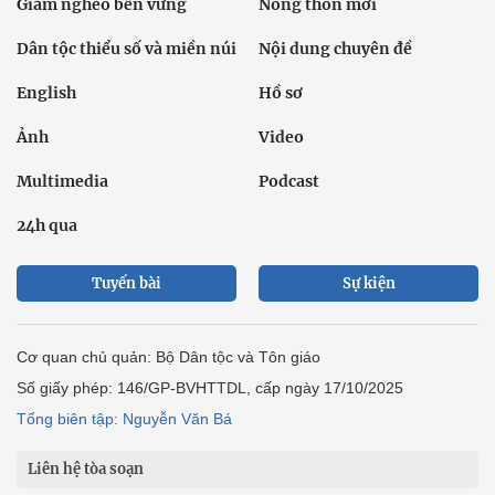
Giảm nghèo bền vững
Nông thôn mới
Dân tộc thiểu số và miền núi
Nội dung chuyên đề
English
Hồ sơ
Ảnh
Video
Multimedia
Podcast
24h qua
Tuyến bài
Sự kiện
Cơ quan chủ quản: Bộ Dân tộc và Tôn giáo
Số giấy phép: 146/GP-BVHTTDL, cấp ngày 17/10/2025
Tổng biên tập: Nguyễn Văn Bá
Liên hệ tòa soạn