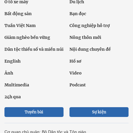
Ô tô xe máy
Du lịch
Bất động sản
Bạn đọc
Tuần Việt Nam
Công nghiệp hỗ trợ
Giảm nghèo bền vững
Nông thôn mới
Dân tộc thiểu số và miền núi
Nội dung chuyên đề
English
Hồ sơ
Ảnh
Video
Multimedia
Podcast
24h qua
Tuyến bài
Sự kiện
Cơ quan chủ quản: Bộ Dân tộc và Tôn giáo