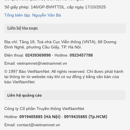
Số giấy phép: 146/GP-BVHTTDL, cấp ngày 17/10/2025
Tổng biên tập: Nguyễn Văn Bá
Liên hệ tòa soạn
Địa chỉ: Tầng 18, Toà nhà Cục Viễn thông (VNTA), 68 Dương
Đình Nghệ, phường Cầu Giấy, TP. Hà Nội.
Điện thoại:
02439369898
- Hotline:
0923457788
Email: vietnamnet@vietnamnet.vn
© 1997 Báo VietNamNet. All rights reserved. Chỉ được phát hành
lại thông tin từ website này khi có sự đồng ý bằng văn bản của
báo VietNamNet.
Liên hệ quảng cáo
Công ty Cổ phần Truyền thông VietNamNet
0919405885 (Hà Nội)
0919435885 (Tp.HCM)
Hotline:
-
Email: contact@vietnamnet.vn