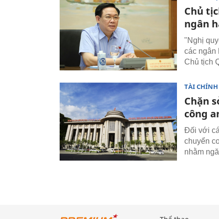
Chủ tị
ngân 
"Nghị quy
các ngân 
Chủ tịch 
TÀI CHÍNH
Chặn s
công a
Đối với c
chuyển cơ
nhằm ngăn