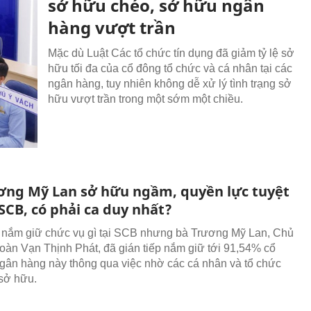
sở hữu chéo, sở hữu ngân
hàng vượt trần
Mặc dù Luật Các tổ chức tín dụng đã giảm tỷ lệ sở
hữu tối đa của cổ đông tổ chức và cá nhân tại các
ngân hàng, tuy nhiên không dễ xử lý tình trạng sở
hữu vượt trần trong một sớm một chiều.
ơng Mỹ Lan sở hữu ngầm, quyền lực tuyệt
 SCB, có phải ca duy nhất?
nắm giữ chức vụ gì tại SCB nhưng bà Trương Mỹ Lan, Chủ
đoàn Vạn Thịnh Phát, đã gián tiếp nắm giữ tới 91,54% cổ
ngân hàng này thông qua việc nhờ các cá nhân và tổ chức
sở hữu.