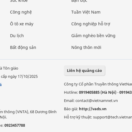
Sức khỏe
Bạn đọc
Công nghệ
Tuần Việt Nam
Ô tô xe máy
Công nghiệp hỗ trợ
Du lịch
Giảm nghèo bền vững
Bất động sản
Nông thôn mới
à Tôn giáo
Liên hệ quảng cáo
 cấp ngày 17/10/2025
Công ty Cổ phần Truyền thông VietN
á
Hotline:
0919405885 (Hà Nội)
-
091943
Email: contact@vietnamnet.vn
Báo giá:
http://vads.vn
Viễn thông (VNTA), 68 Dương Đình
Nội.
Hỗ trợ kỹ thuật: support@tech.vietna
ne:
0923457788