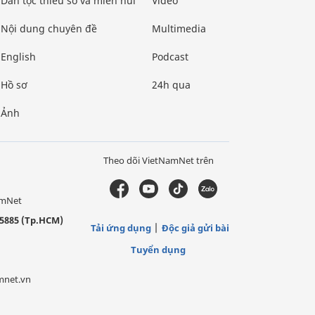
Dân tộc thiểu số và miền núi
Video
Nội dung chuyên đề
Multimedia
English
Podcast
Hồ sơ
24h qua
Ảnh
Theo dõi VietNamNet trên
amNet
5885 (Tp.HCM)
Tải ứng dụng
Độc giả gửi bài
Tuyển dụng
mnet.vn