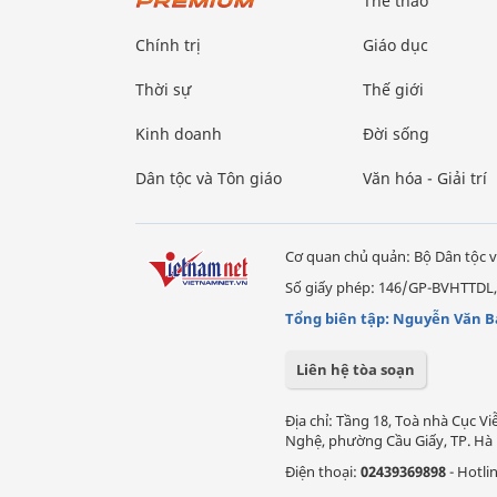
Thể thao
Chính trị
Giáo dục
Thời sự
Thế giới
Kinh doanh
Đời sống
Dân tộc và Tôn giáo
Văn hóa - Giải trí
Cơ quan chủ quản: Bộ Dân tộc v
Số giấy phép: 146/GP-BVHTTDL,
Tổng biên tập: Nguyễn Văn B
Liên hệ tòa soạn
Địa chỉ: Tầng 18, Toà nhà Cục 
Nghệ, phường Cầu Giấy, TP. Hà 
Điện thoại:
02439369898
- Hotli