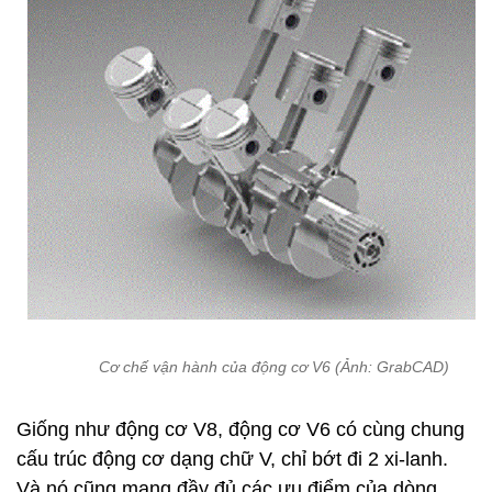
Cơ chế vận hành của động cơ V6 (Ảnh: GrabCAD)
Giống như động cơ V8, động cơ V6 có cùng chung
cấu trúc động cơ dạng chữ V, chỉ bớt đi 2 xi-lanh.
Và nó cũng mang đầy đủ các ưu điểm của dòng