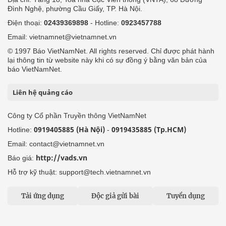
Đình Nghệ, phường Cầu Giấy, TP. Hà Nội.
Điện thoại:
02439369898
- Hotline:
0923457788
Email: vietnamnet@vietnamnet.vn
© 1997 Báo VietNamNet. All rights reserved. Chỉ được phát hành
lại thông tin từ website này khi có sự đồng ý bằng văn bản của
báo VietNamNet.
Liên hệ quảng cáo
Công ty Cổ phần Truyền thông VietNamNet
0919405885 (Hà Nội)
0919435885 (Tp.HCM)
Hotline:
-
Email: contact@vietnamnet.vn
http://vads.vn
Báo giá:
Hỗ trợ kỹ thuật: support@tech.vietnamnet.vn
Tải ứng dụng
Độc giả gửi bài
Tuyển dụng