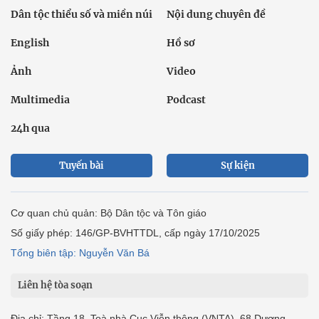
Dân tộc thiểu số và miền núi
Nội dung chuyên đề
English
Hồ sơ
Ảnh
Video
Multimedia
Podcast
24h qua
Tuyến bài
Sự kiện
Cơ quan chủ quản: Bộ Dân tộc và Tôn giáo
Số giấy phép: 146/GP-BVHTTDL, cấp ngày 17/10/2025
Tổng biên tập: Nguyễn Văn Bá
Liên hệ tòa soạn
Địa chỉ: Tầng 18, Toà nhà Cục Viễn thông (VNTA), 68 Dương