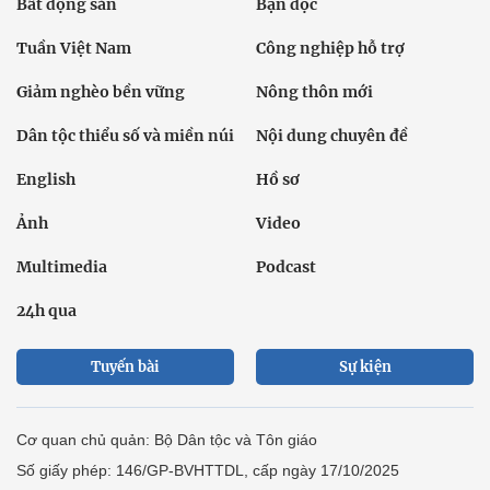
Bất động sản
Bạn đọc
Tuần Việt Nam
Công nghiệp hỗ trợ
Giảm nghèo bền vững
Nông thôn mới
Dân tộc thiểu số và miền núi
Nội dung chuyên đề
English
Hồ sơ
Ảnh
Video
Multimedia
Podcast
24h qua
Tuyến bài
Sự kiện
Cơ quan chủ quản: Bộ Dân tộc và Tôn giáo
Số giấy phép: 146/GP-BVHTTDL, cấp ngày 17/10/2025