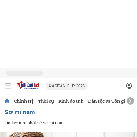
# ASEAN CUP 2026
Chính trị
Thời sự
Kinh doanh
Dân tộc và Tôn giáo
sơ mi nam
Tin tức mới nhất về
sơ mi nam