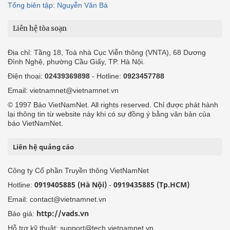
Tổng biên tập: Nguyễn Văn Bá
Liên hệ tòa soạn
Địa chỉ: Tầng 18, Toà nhà Cục Viễn thông (VNTA), 68 Dương
Đình Nghệ, phường Cầu Giấy, TP. Hà Nội.
Điện thoại:
02439369898
- Hotline:
0923457788
Email: vietnamnet@vietnamnet.vn
© 1997 Báo VietNamNet. All rights reserved. Chỉ được phát hành
lại thông tin từ website này khi có sự đồng ý bằng văn bản của
báo VietNamNet.
Liên hệ quảng cáo
Công ty Cổ phần Truyền thông VietNamNet
0919405885 (Hà Nội)
0919435885 (Tp.HCM)
Hotline:
-
Email: contact@vietnamnet.vn
http://vads.vn
Báo giá:
Hỗ trợ kỹ thuật: support@tech.vietnamnet.vn