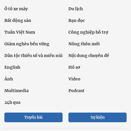
Ô tô xe máy
Du lịch
Bất động sản
Bạn đọc
Tuần Việt Nam
Công nghiệp hỗ trợ
Giảm nghèo bền vững
Nông thôn mới
Dân tộc thiểu số và miền núi
Nội dung chuyên đề
English
Hồ sơ
Ảnh
Video
Multimedia
Podcast
24h qua
Tuyến bài
Sự kiện