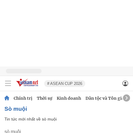
# ASEAN CUP 2026
Chính trị
Thời sự
Kinh doanh
Dân tộc và Tôn giáo
sò muội
Tin tức mới nhất về
sò muội
sò muội