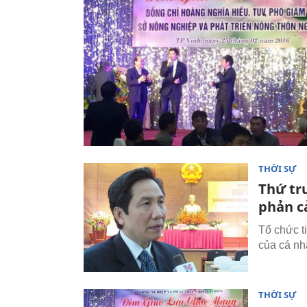
THỜI SỰ
Thứ tr
phản 
Tổ chức t
của cá nh
THỜI SỰ