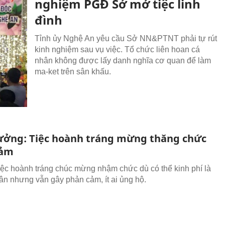
nghiệm PGĐ Sở mở tiệc linh
đình
Tỉnh ủy Nghệ An yêu cầu Sở NN&PTNT phải tự rút
kinh nghiệm sau vụ việc. Tổ chức liên hoan cá
nhân không được lấy danh nghĩa cơ quan để làm
ma-ket trên sân khấu.
ưởng: Tiệc hoành tráng mừng thăng chức
cảm
iệc hoành tráng chúc mừng nhậm chức dù có thể kinh phí là
ân nhưng vẫn gây phản cảm, ít ai ủng hộ.