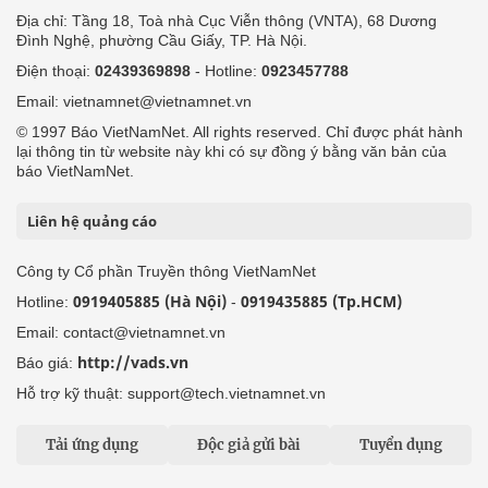
Địa chỉ: Tầng 18, Toà nhà Cục Viễn thông (VNTA), 68 Dương
Đình Nghệ, phường Cầu Giấy, TP. Hà Nội.
Điện thoại:
02439369898
- Hotline:
0923457788
Email: vietnamnet@vietnamnet.vn
© 1997 Báo VietNamNet. All rights reserved. Chỉ được phát hành
lại thông tin từ website này khi có sự đồng ý bằng văn bản của
báo VietNamNet.
Liên hệ quảng cáo
Công ty Cổ phần Truyền thông VietNamNet
0919405885 (Hà Nội)
0919435885 (Tp.HCM)
Hotline:
-
Email: contact@vietnamnet.vn
http://vads.vn
Báo giá:
Hỗ trợ kỹ thuật: support@tech.vietnamnet.vn
Tải ứng dụng
Độc giả gửi bài
Tuyển dụng