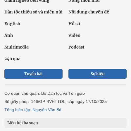
Giảm nghèo bền vững
Nông thôn mới
Dân tộc thiểu số và miền núi
Nội dung chuyên đề
English
Hồ sơ
Ảnh
Video
Multimedia
Podcast
24h qua
Tuyến bài
Sự kiện
Cơ quan chủ quản: Bộ Dân tộc và Tôn giáo
Số giấy phép: 146/GP-BVHTTDL, cấp ngày 17/10/2025
Tổng biên tập: Nguyễn Văn Bá
Liên hệ tòa soạn