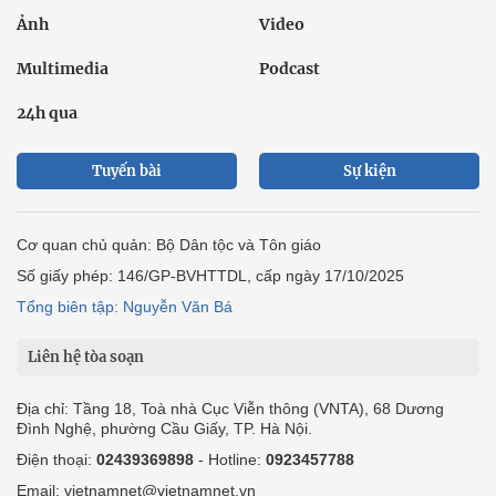
Ảnh
Video
Multimedia
Podcast
24h qua
Tuyến bài
Sự kiện
Cơ quan chủ quản: Bộ Dân tộc và Tôn giáo
Số giấy phép: 146/GP-BVHTTDL, cấp ngày 17/10/2025
Tổng biên tập: Nguyễn Văn Bá
Liên hệ tòa soạn
Địa chỉ: Tầng 18, Toà nhà Cục Viễn thông (VNTA), 68 Dương
Đình Nghệ, phường Cầu Giấy, TP. Hà Nội.
Điện thoại:
02439369898
- Hotline:
0923457788
Email: vietnamnet@vietnamnet.vn