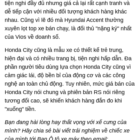
tiện nghi đầy đủ nhưng giá cả lại rất cạnh tranh và
dễ tiếp cận với nhiều đối tượng khách hàng khác
nhau. Cũng vì lẽ đó mà Hyundai Accent thường
xuyên lọt top xe bán chạy, là đối thủ "nặng ký" nhất
của Vios về doanh số.
Honda City cũng là mẫu xe có thiết kế trẻ trung,
hiện đại và có nhiều trang bị, tiện nghi hấp dẫn. Đa
phần người tiêu dùng lựa chọn Honda City cũng vì
cảm giác lái, độ bền bỉ của động cơ và các công
nghệ an toàn chủ động. Tuy nhiên, mức giá bán của
Honda City nói chung và phiên bản RS nói riêng
tương đối cao, sẽ khiến khách hàng đắn đo khi
"xuống" tiền.
Bạn đang hài lòng hay thất vọng với xế cưng của
mình? Hãy chia sẻ bài viết trải nghiệm về chiếc xe
của mình tới Ban Ô tô xe máy theo email: