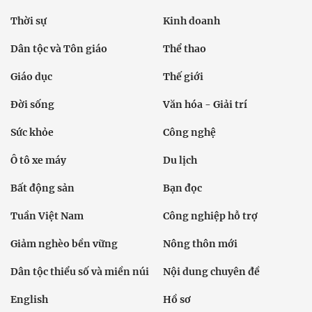
Thời sự
Kinh doanh
Dân tộc và Tôn giáo
Thể thao
Giáo dục
Thế giới
Đời sống
Văn hóa - Giải trí
Sức khỏe
Công nghệ
Ô tô xe máy
Du lịch
Bất động sản
Bạn đọc
Tuần Việt Nam
Công nghiệp hỗ trợ
Giảm nghèo bền vững
Nông thôn mới
Dân tộc thiểu số và miền núi
Nội dung chuyên đề
English
Hồ sơ