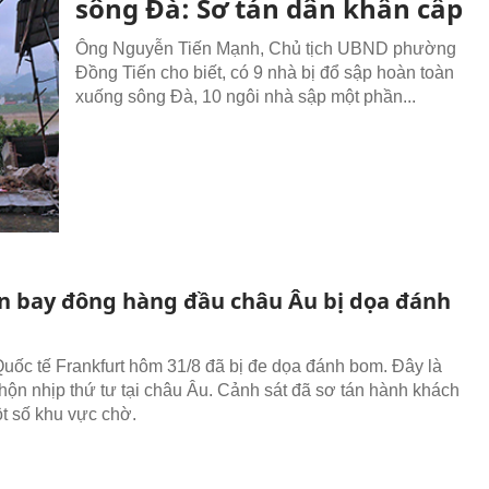
sông Đà: Sơ tán dân khẩn cấp
Ông Nguyễn Tiến Mạnh, Chủ tịch UBND phường
Đồng Tiến cho biết, có 9 nhà bị đổ sập hoàn toàn
xuống sông Đà, 10 ngôi nhà sập một phần...
n bay đông hàng đầu châu Âu bị dọa đánh
uốc tế Frankfurt hôm 31/8 đã bị đe dọa đánh bom. Đây là
hộn nhịp thứ tư tại châu Âu. Cảnh sát đã sơ tán hành khách
ột số khu vực chờ.