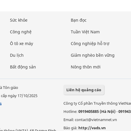
Sức khỏe
Bạn đọc
Công nghệ
Tuần Việt Nam
Ô tô xe máy
Công nghiệp hỗ trợ
Du lịch
Giảm nghèo bền vững
Bất động sản
Nông thôn mới
à Tôn giáo
Liên hệ quảng cáo
 cấp ngày 17/10/2025
Công ty Cổ phần Truyền thông VietN
á
Hotline:
0919405885 (Hà Nội)
-
091943
Email: contact@vietnamnet.vn
Báo giá:
http://vads.vn
Viễn thông (VNTA), 68 Dương Đình