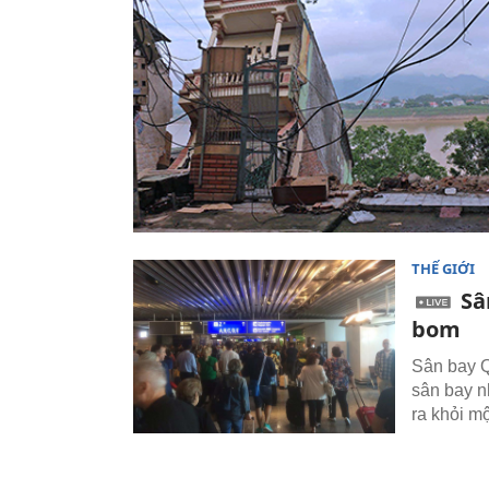
THẾ GIỚI
Sâ
bom
Sân bay Q
sân bay n
ra khỏi m