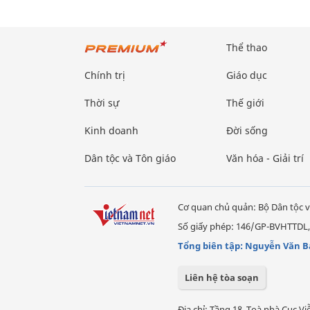
Thể thao
Chính trị
Giáo dục
Thời sự
Thế giới
Kinh doanh
Đời sống
Dân tộc và Tôn giáo
Văn hóa - Giải trí
Cơ quan chủ quản: Bộ Dân tộc v
Số giấy phép: 146/GP-BVHTTDL,
Tổng biên tập: Nguyễn Văn B
Liên hệ tòa soạn
Địa chỉ: Tầng 18, Toà nhà Cục 