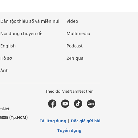
Dân tộc thiểu số và miền núi
Video
Nội dung chuyên đề
Multimedia
English
Podcast
Hồ sơ
24h qua
Ảnh
Theo dõi VietNamNet trên
amNet
5885 (Tp.HCM)
Tải ứng dụng
Độc giả gửi bài
Tuyển dụng