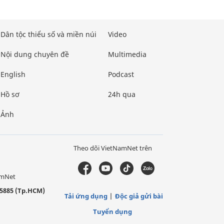
Dân tộc thiểu số và miền núi
Video
Nội dung chuyên đề
Multimedia
English
Podcast
Hồ sơ
24h qua
Ảnh
Theo dõi VietNamNet trên
amNet
5885 (Tp.HCM)
Tải ứng dụng
Độc giả gửi bài
Tuyển dụng