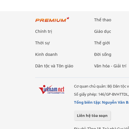
Thể thao
Chính trị
Giáo dục
Thời sự
Thế giới
Kinh doanh
Đời sống
Dân tộc và Tôn giáo
Văn hóa - Giải trí
Cơ quan chủ quản: Bộ Dân tộc v
Số giấy phép: 146/GP-BVHTTDL,
Tổng biên tập: Nguyễn Văn B
Liên hệ tòa soạn
Địa chỉ: Tầng 18, Toà nhà Cục 