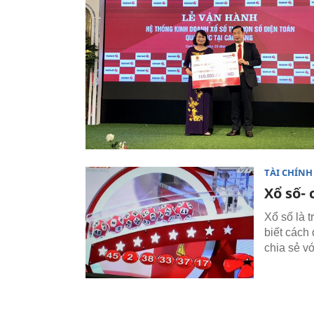
TÀI CHÍNH
Xổ số- 
Xổ số là 
biết cách
chia sẻ v