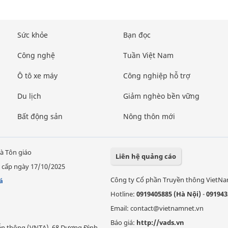
Sức khỏe
Bạn đọc
Công nghệ
Tuần Việt Nam
Ô tô xe máy
Công nghiệp hỗ trợ
Du lịch
Giảm nghèo bền vững
Bất động sản
Nông thôn mới
à Tôn giáo
Liên hệ quảng cáo
 cấp ngày 17/10/2025
Công ty Cổ phần Truyền thông VietN
á
Hotline:
0919405885 (Hà Nội)
-
091943
Email: contact@vietnamnet.vn
Báo giá:
http://vads.vn
Viễn thông (VNTA), 68 Dương Đình