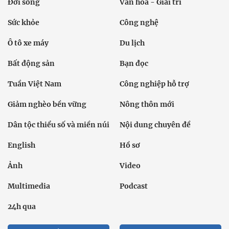
Đời sống
Văn hóa - Giải trí
Sức khỏe
Công nghệ
Ô tô xe máy
Du lịch
Bất động sản
Bạn đọc
Tuần Việt Nam
Công nghiệp hỗ trợ
Giảm nghèo bền vững
Nông thôn mới
Dân tộc thiểu số và miền núi
Nội dung chuyên đề
English
Hồ sơ
Ảnh
Video
Multimedia
Podcast
24h qua