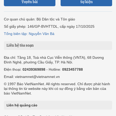
Tuyến bài
Sự kiện
Cơ quan chủ quản: Bộ Dân tộc và Tôn giáo
Số giấy phép: 146/GP-BVHTTDL, cấp ngày 17/10/2025
Tổng biên tập: Nguyễn Văn Bá
Liên hệ tòa soạn
Địa chỉ: Tầng 18, Toà nhà Cục Viễn thông (VNTA), 68 Dương
Đình Nghệ, phường Cầu Giấy, TP. Hà Nội.
Điện thoại:
02439369898
- Hotline:
0923457788
Email: vietnamnet@vietnamnet.vn
© 1997 Báo VietNamNet. All rights reserved. Chỉ được phát hành
lại thông tin từ website này khi có sự đồng ý bằng văn bản của
báo VietNamNet.
Liên hệ quảng cáo