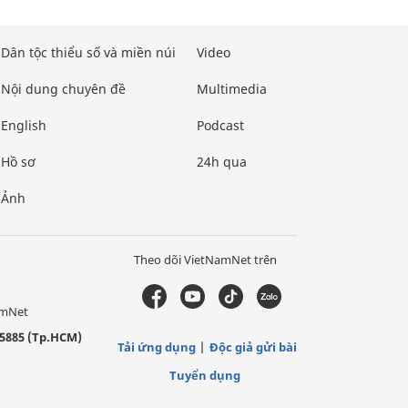
Dân tộc thiểu số và miền núi
Video
Nội dung chuyên đề
Multimedia
English
Podcast
Hồ sơ
24h qua
Ảnh
Theo dõi VietNamNet trên
amNet
5885 (Tp.HCM)
Tải ứng dụng
Độc giả gửi bài
Tuyển dụng