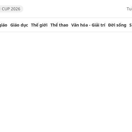
 CUP 2026
Tu
giáo
Giáo dục
Thế giới
Thể thao
Văn hóa - Giải trí
Đời sống
S