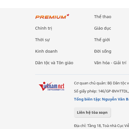
Thể thao
Chính trị
Giáo dục
Thời sự
Thế giới
Kinh doanh
Đời sống
Dân tộc và Tôn giáo
Văn hóa - Giải trí
Cơ quan chủ quản: Bộ Dân tộc v
Số giấy phép: 146/GP-BVHTTDL,
Tổng biên tập: Nguyễn Văn B
Liên hệ tòa soạn
Địa chỉ: Tầng 18, Toà nhà Cục 