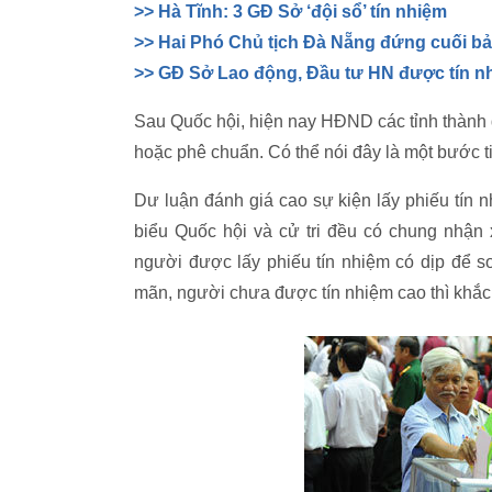
>> Hà Tĩnh: 3 GĐ Sở ‘đội sổ’ tín nhiệm
>> Hai Phó Chủ tịch Đà Nẵng đứng cuối bả
>> GĐ Sở Lao động, Đầu tư HN được tín n
Sau Quốc hội, hiện nay HĐND các tỉnh thành
hoặc phê chuẩn. Có thể nói đây là một bước t
Dư luận đánh giá cao sự kiện lấy phiếu tín n
biểu Quốc hội và cử tri đều có chung nhận 
người được lấy phiếu tín nhiệm có dịp để s
mãn, người chưa được tín nhiệm cao thì khắ