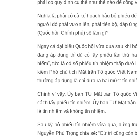
phải có quy định cụ thể như thế nào để công v
Nghĩa là phải có cả kế hoạch hậu bỏ phiếu để
người đó phải vươn lên, phải tiến bộ, đáp ứn
(Quốc hội, Chính phủ) sẽ làm gì?
Ngay cả đại biểu Quốc hội vừa qua sau khi bỏ
đang áp dụng thì dù có lấy phiếu lần thứ h
hiểm", tức là có số phiếu tín nhiệm thấp dưới
kiêm Phó chủ tịch Mặt trận Tổ quốc Việt Nam
thường áp dụng là chỉ đưa ra hai mức: tín nhi
Chính vì vậy, Ủy ban TƯ Mặt trận Tổ quốc Việ
cách lấy phiếu tín nhiệm. Ủy ban TƯ Mặt trận 
là tín nhiệm và không tín nhiệm.
Sau kỳ bỏ phiếu tín nhiệm vừa qua, đứng tr
Nguyễn Phú Trọng chia sẻ: “Cử tri cũng còn 