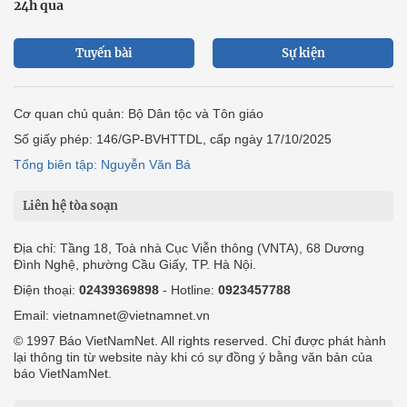
24h qua
Tuyến bài
Sự kiện
Cơ quan chủ quản: Bộ Dân tộc và Tôn giáo
Số giấy phép: 146/GP-BVHTTDL, cấp ngày 17/10/2025
Tổng biên tập: Nguyễn Văn Bá
Liên hệ tòa soạn
Địa chỉ: Tầng 18, Toà nhà Cục Viễn thông (VNTA), 68 Dương
Đình Nghệ, phường Cầu Giấy, TP. Hà Nội.
Điện thoại:
02439369898
- Hotline:
0923457788
Email: vietnamnet@vietnamnet.vn
© 1997 Báo VietNamNet. All rights reserved. Chỉ được phát hành
lại thông tin từ website này khi có sự đồng ý bằng văn bản của
báo VietNamNet.