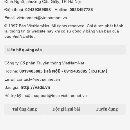
Đình Nghệ, phường Cầu Giấy, TP. Hà Nội.
Điện thoại:
02439369898
- Hotline:
0923457788
Email: vietnamnet@vietnamnet.vn
© 1997 Báo VietNamNet. All rights reserved. Chỉ được phát hành
lại thông tin từ website này khi có sự đồng ý bằng văn bản của
báo VietNamNet.
Liên hệ quảng cáo
Công ty Cổ phần Truyền thông VietNamNet
0919405885 (Hà Nội)
0919435885 (Tp.HCM)
Hotline:
-
Email: contact@vietnamnet.vn
http://vads.vn
Báo giá:
Hỗ trợ kỹ thuật: support@tech.vietnamnet.vn
Tải ứng dụng
Độc giả gửi bài
Tuyển dụng