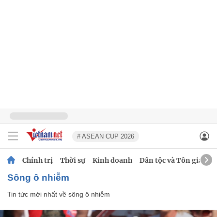
# ASEAN CUP 2026
Chính trị
Thời sự
Kinh doanh
Dân tộc và Tôn giáo
sông ô nhiễm
Tin tức mới nhất về
sông ô nhiễm