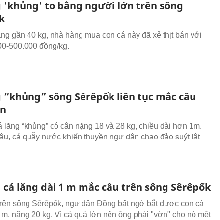
g 'khủng' to bằng người lớn trên sông
k
ng gần 40 kg, nhà hàng mua con cá này đã xẻ thịt bán với
00-500.000 đồng/kg.
g “khủng” sông Sêrêpốk liên tục mắc câu
ân
á lăng “khủng” có cân nặng 18 và 28 kg, chiều dài hơn 1m.
âu, cá quẫy nước khiến thuyền ngư dân chao đảo suýt lật
n cá lăng dài 1 m mắc câu trên sông Sêrêpốk
rên sông Sêrêpốk, ngư dân Đồng bất ngờ bắt được con cá
1 m, nặng 20 kg. Vì cá quá lớn nên ông phải "vờn" cho nó mệt