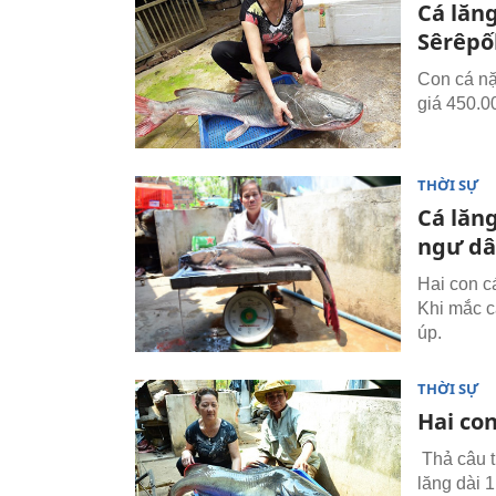
Cá lăn
Sêrêpố
Con cá nặ
giá 450.0
THỜI SỰ
Cá lăn
ngư d
Hai con c
Khi mắc c
úp.
THỜI SỰ
Hai co
Thả câu t
lăng dài 