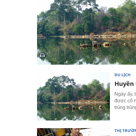
DU LỊCH
Huyền 
Ngày ấy, t
được cô n
trùng trù
THỊ TRƯỜ