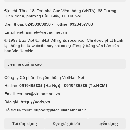
Địa chỉ: Tầng 18, Toà nhà Cục Viễn thông (VNTA), 68 Dương
Đình Nghệ, phường Cầu Giấy, TP. Hà Nội.
Điện thoại:
02439369898
- Hotline:
0923457788
Email: vietnamnet@vietnamnet.vn
© 1997 Báo VietNamNet. All rights reserved. Chỉ được phát hành
lại thông tin từ website này khi có sự đồng ý bằng văn bản của
báo VietNamNet.
Liên hệ quảng cáo
Công ty Cổ phần Truyền thông VietNamNet
0919405885 (Hà Nội)
0919435885 (Tp.HCM)
Hotline:
-
Email: contact@vietnamnet.vn
http://vads.vn
Báo giá:
Hỗ trợ kỹ thuật: support@tech.vietnamnet.vn
Tải ứng dụng
Độc giả gửi bài
Tuyển dụng