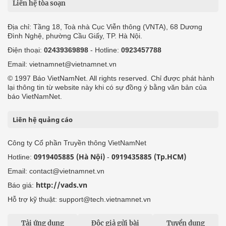
Liên hệ tòa soạn
Địa chỉ: Tầng 18, Toà nhà Cục Viễn thông (VNTA), 68 Dương
Đình Nghệ, phường Cầu Giấy, TP. Hà Nội.
Điện thoại:
02439369898
- Hotline:
0923457788
Email: vietnamnet@vietnamnet.vn
© 1997 Báo VietNamNet. All rights reserved. Chỉ được phát hành
lại thông tin từ website này khi có sự đồng ý bằng văn bản của
báo VietNamNet.
Liên hệ quảng cáo
Công ty Cổ phần Truyền thông VietNamNet
0919405885 (Hà Nội)
0919435885 (Tp.HCM)
Hotline:
-
Email: contact@vietnamnet.vn
http://vads.vn
Báo giá:
Hỗ trợ kỹ thuật: support@tech.vietnamnet.vn
Tải ứng dụng
Độc giả gửi bài
Tuyển dụng