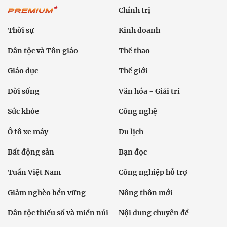
Chính trị
Thời sự
Kinh doanh
Dân tộc và Tôn giáo
Thể thao
Giáo dục
Thế giới
Đời sống
Văn hóa - Giải trí
Sức khỏe
Công nghệ
Ô tô xe máy
Du lịch
Bất động sản
Bạn đọc
Tuần Việt Nam
Công nghiệp hỗ trợ
Giảm nghèo bền vững
Nông thôn mới
Dân tộc thiểu số và miền núi
Nội dung chuyên đề