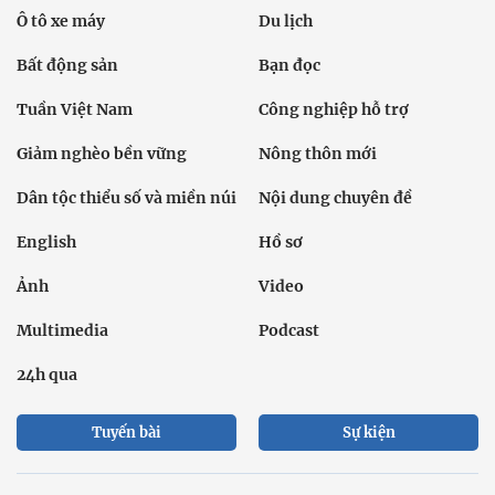
Ô tô xe máy
Du lịch
Bất động sản
Bạn đọc
Tuần Việt Nam
Công nghiệp hỗ trợ
Giảm nghèo bền vững
Nông thôn mới
Dân tộc thiểu số và miền núi
Nội dung chuyên đề
English
Hồ sơ
Ảnh
Video
Multimedia
Podcast
24h qua
Tuyến bài
Sự kiện