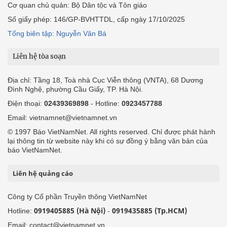
Cơ quan chủ quản: Bộ Dân tộc và Tôn giáo
Số giấy phép: 146/GP-BVHTTDL, cấp ngày 17/10/2025
Tổng biên tập: Nguyễn Văn Bá
Liên hệ tòa soạn
Địa chỉ: Tầng 18, Toà nhà Cục Viễn thông (VNTA), 68 Dương
Đình Nghệ, phường Cầu Giấy, TP. Hà Nội.
Điện thoại:
02439369898
- Hotline:
0923457788
Email: vietnamnet@vietnamnet.vn
© 1997 Báo VietNamNet. All rights reserved. Chỉ được phát hành
lại thông tin từ website này khi có sự đồng ý bằng văn bản của
báo VietNamNet.
Liên hệ quảng cáo
Công ty Cổ phần Truyền thông VietNamNet
0919405885 (Hà Nội)
0919435885 (Tp.HCM)
Hotline:
-
Email: contact@vietnamnet.vn