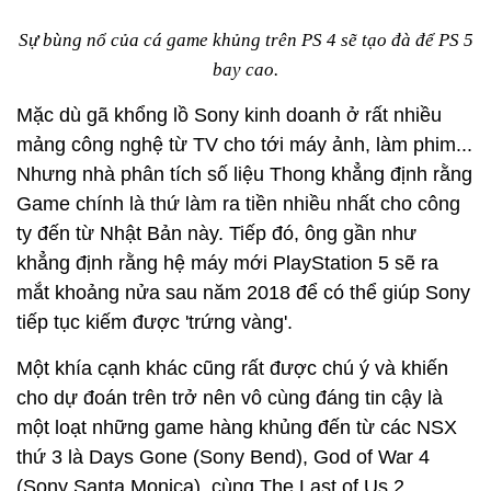
Sự bùng nổ của cá game khủng trên PS 4 sẽ tạo đà để PS 5
bay cao.
Mặc dù gã khổng lồ Sony kinh doanh ở rất nhiều
mảng công nghệ từ TV cho tới máy ảnh, làm phim...
Nhưng nhà phân tích số liệu Thong khẳng định rằng
Game chính là thứ làm ra tiền nhiều nhất cho công
ty đến từ Nhật Bản này. Tiếp đó, ông gần như
khẳng định rằng hệ máy mới PlayStation 5 sẽ ra
mắt khoảng nửa sau năm 2018 để có thể giúp Sony
tiếp tục kiếm được 'trứng vàng'.
Một khía cạnh khác cũng rất được chú ý và khiến
cho dự đoán trên trở nên vô cùng đáng tin cậy là
một loạt những game hàng khủng đến từ các NSX
thứ 3 là Days Gone (Sony Bend), God of War 4
(Sony Santa Monica), cùng The Last of Us 2