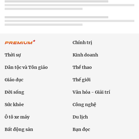
Chính trị
Thời sự
Kinh doanh
Dân tộc và Tôn giáo
Thể thao
Giáo dục
Thế giới
Đời sống
Văn hóa - Giải trí
Sức khỏe
Công nghệ
Ô tô xe máy
Du lịch
Bất động sản
Bạn đọc