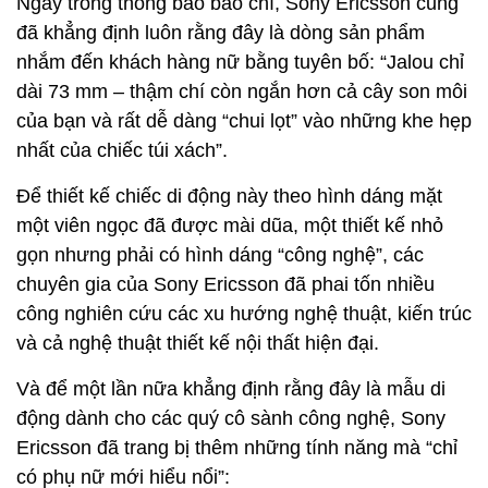
Ngay trong thông báo báo chí, Sony Ericsson cũng
đã khẳng định luôn rằng đây là dòng sản phẩm
nhắm đến khách hàng nữ bằng tuyên bố: “Jalou chỉ
dài 73 mm – thậm chí còn ngắn hơn cả cây son môi
của bạn và rất dễ dàng “chui lọt” vào những khe hẹp
nhất của chiếc túi xách”.
Để thiết kế chiếc di động này theo hình dáng mặt
một viên ngọc đã được mài dũa, một thiết kế nhỏ
gọn nhưng phải có hình dáng “công nghệ”, các
chuyên gia của Sony Ericsson đã phai tốn nhiều
công nghiên cứu các xu hướng nghệ thuật, kiến trúc
và cả nghệ thuật thiết kế nội thất hiện đại.
Và để một lần nữa khẳng định rằng đây là mẫu di
động dành cho các quý cô sành công nghệ, Sony
Ericsson đã trang bị thêm những tính năng mà “chỉ
có phụ nữ mới hiểu nổi”: