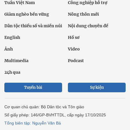
Tuần Việt Nam
Công nghiệp hỗ trợ
Giảm nghèo bền vững
Nông thôn mới
Dân tộc thiểu số và miền núi
Nội dung chuyên đề
English
Hồ sơ
Ảnh
Video
Multimedia
Podcast
24h qua
Tuyến bài
Sự kiện
Cơ quan chủ quản: Bộ Dân tộc và Tôn giáo
Số giấy phép: 146/GP-BVHTTDL, cấp ngày 17/10/2025
Tổng biên tập: Nguyễn Văn Bá