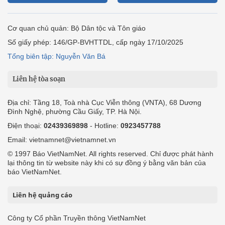
Cơ quan chủ quản: Bộ Dân tộc và Tôn giáo
Số giấy phép: 146/GP-BVHTTDL, cấp ngày 17/10/2025
Tổng biên tập: Nguyễn Văn Bá
Liên hệ tòa soạn
Địa chỉ: Tầng 18, Toà nhà Cục Viễn thông (VNTA), 68 Dương
Đình Nghệ, phường Cầu Giấy, TP. Hà Nội.
Điện thoại:
02439369898
- Hotline:
0923457788
Email: vietnamnet@vietnamnet.vn
© 1997 Báo VietNamNet. All rights reserved. Chỉ được phát hành
lại thông tin từ website này khi có sự đồng ý bằng văn bản của
báo VietNamNet.
Liên hệ quảng cáo
Công ty Cổ phần Truyền thông VietNamNet