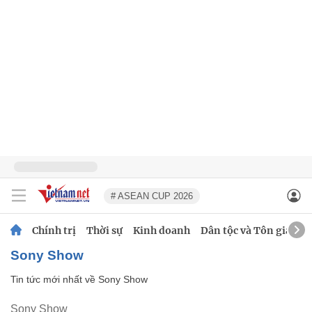
# ASEAN CUP 2026
Chính trị
Thời sự
Kinh doanh
Dân tộc và Tôn giáo
Sony Show
Tin tức mới nhất về
Sony Show
Sony Show