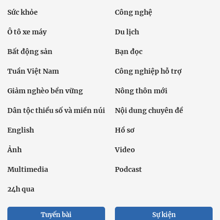
Sức khỏe
Công nghệ
Ô tô xe máy
Du lịch
Bất động sản
Bạn đọc
Tuần Việt Nam
Công nghiệp hỗ trợ
Giảm nghèo bền vững
Nông thôn mới
Dân tộc thiểu số và miền núi
Nội dung chuyên đề
English
Hồ sơ
Ảnh
Video
Multimedia
Podcast
24h qua
Tuyến bài
Sự kiện