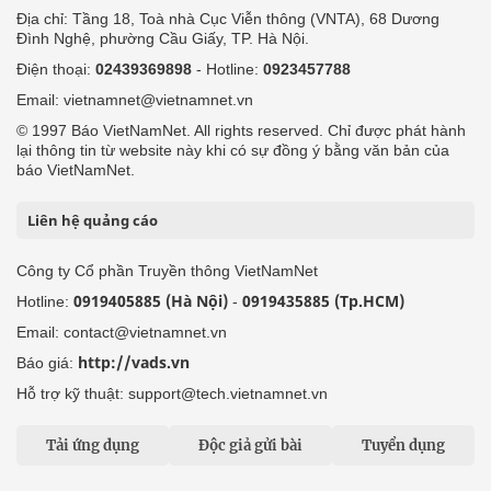
Địa chỉ: Tầng 18, Toà nhà Cục Viễn thông (VNTA), 68 Dương
Đình Nghệ, phường Cầu Giấy, TP. Hà Nội.
Điện thoại:
02439369898
- Hotline:
0923457788
Email: vietnamnet@vietnamnet.vn
© 1997 Báo VietNamNet. All rights reserved. Chỉ được phát hành
lại thông tin từ website này khi có sự đồng ý bằng văn bản của
báo VietNamNet.
Liên hệ quảng cáo
Công ty Cổ phần Truyền thông VietNamNet
0919405885 (Hà Nội)
0919435885 (Tp.HCM)
Hotline:
-
Email: contact@vietnamnet.vn
http://vads.vn
Báo giá:
Hỗ trợ kỹ thuật: support@tech.vietnamnet.vn
Tải ứng dụng
Độc giả gửi bài
Tuyển dụng