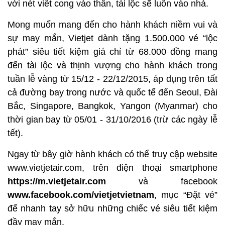
với nét viết cong vào thân, tài lộc sẽ luôn vào nhà.
Mong muốn mang đến cho hành khách niềm vui và
sự may mắn, Vietjet dành tặng 1.500.000 vé “lộc
phát” siêu tiết kiệm giá chỉ từ 68.000 đồng mang
đến tài lộc và thịnh vượng cho hành khách trong
tuần lễ vàng từ 15/12 - 22/12/2015, áp dụng trên tất
cả đường bay trong nước và quốc tế đến Seoul, Đài
Bắc, Singapore, Bangkok, Yangon (Myanmar) cho
thời gian bay từ 05/01 - 31/10/2016 (trừ các ngày lễ
tết).
Ngay từ bây giờ hành khách có thể truy cập website
www.vietjetair.com, trên điện thoại smartphone
https://m.vietjetair.com
và facebook
www.facebook.com/vietjetvietnam
, mục “Đặt vé”
để nhanh tay sở hữu những chiếc vé siêu tiết kiệm
đầy may mắn.