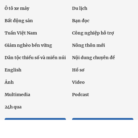
Ô tô xe máy
Du lịch
Bất động sản
Bạn đọc
Tuần Việt Nam
Công nghiệp hỗ trợ
Giảm nghèo bền vững
Nông thôn mới
Dân tộc thiểu số và miền núi
Nội dung chuyên đề
English
Hồ sơ
Ảnh
Video
Multimedia
Podcast
24h qua
Tuyến bài
Sự kiện