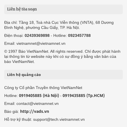
Liên hệ tòa soạn
Địa chỉ: Tầng 18, Toà nhà Cục Viễn thông (VNTA), 68 Dương
Đình Nghệ, phường Cầu Giấy, TP. Hà Nội.
Điện thoại:
02439369898
- Hotline:
0923457788
Email: vietnamnet@vietnamnet.vn
© 1997 Báo VietNamNet. All rights reserved. Chỉ được phát hành
lại thông tin từ website này khi có sự đồng ý bằng văn bản của
báo VietNamNet.
Liên hệ quảng cáo
Công ty Cổ phần Truyền thông VietNamNet
0919405885 (Hà Nội)
0919435885 (Tp.HCM)
Hotline:
-
Email: contact@vietnamnet.vn
http://vads.vn
Báo giá:
Hỗ trợ kỹ thuật: support@tech.vietnamnet.vn