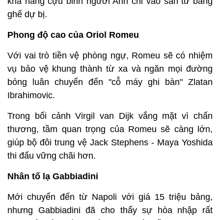
khả năng cựu binh người Anh chỉ vào sân từ băng
ghế dự bị.
Phong độ cao của Oriol Romeu
Với vai trò tiền vệ phòng ngự, Romeu sẽ có nhiệm
vụ bảo vệ khung thành từ xa và ngăn mọi đường
bóng luân chuyển đến "cỗ máy ghi bàn" Zlatan
Ibrahimovic.
Trong bối cảnh Virgil van Dijk vắng mặt vì chấn
thương, tầm quan trọng của Romeu sẽ càng lớn,
giúp bộ đôi trung vệ Jack Stephens - Maya Yoshida
thi đấu vững chãi hơn.
Nhân tố lạ Gabbiadini
Mới chuyển đến từ Napoli với giá 15 triệu bảng,
nhưng Gabbiadini đã cho thấy sự hòa nhập rất