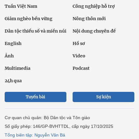
Tuần Việt Nam
Công nghiệp hỗ trợ
Giảm nghèo bền vững
Nông thôn mới
Dân tộc thiểu số và miền núi
Nội dung chuyên đề
English
Hồ sơ
Ảnh
Video
Multimedia
Podcast
24h qua
Tuyến bài
Sự kiện
Cơ quan chủ quản: Bộ Dân tộc và Tôn giáo
Số giấy phép: 146/GP-BVHTTDL, cấp ngày 17/10/2025
Tổng biên tập: Nguyễn Văn Bá