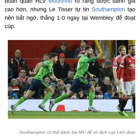
đoàn quân HLV
Mourinho
rõ ràng được đánh giá
cao hơn, nhưng Le Tisser tự tin
Southampton
tạo
nên bất ngờ, thắng 1-0 ngay tại Wembley để đoạt
cúp.
Southampton có thể đánh bại MU để vô địch cúp Liên đoàn