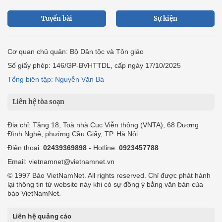
Tuyến bài
Sự kiện
Cơ quan chủ quản: Bộ Dân tộc và Tôn giáo
Số giấy phép: 146/GP-BVHTTDL, cấp ngày 17/10/2025
Tổng biên tập: Nguyễn Văn Bá
Liên hệ tòa soạn
Địa chỉ: Tầng 18, Toà nhà Cục Viễn thông (VNTA), 68 Dương
Đình Nghệ, phường Cầu Giấy, TP. Hà Nội.
Điện thoại:
02439369898
- Hotline:
0923457788
Email: vietnamnet@vietnamnet.vn
© 1997 Báo VietNamNet. All rights reserved. Chỉ được phát hành
lại thông tin từ website này khi có sự đồng ý bằng văn bản của
báo VietNamNet.
Liên hệ quảng cáo