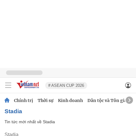
# ASEAN CUP 2026
Chính trị
Thời sự
Kinh doanh
Dân tộc và Tôn giáo
Stadia
Tin tức mới nhất về
Stadia
Stadia