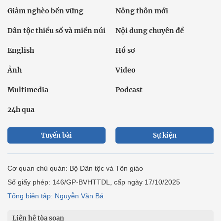
Giảm nghèo bền vững
Nông thôn mới
Dân tộc thiểu số và miền núi
Nội dung chuyên đề
English
Hồ sơ
Ảnh
Video
Multimedia
Podcast
24h qua
Tuyến bài
Sự kiện
Cơ quan chủ quản: Bộ Dân tộc và Tôn giáo
Số giấy phép: 146/GP-BVHTTDL, cấp ngày 17/10/2025
Tổng biên tập: Nguyễn Văn Bá
Liên hệ tòa soạn