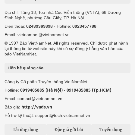
Địa chỉ: Tầng 18, Toà nhà Cục Viễn thông (VNTA), 68 Dương
Đình Nghệ, phường Cầu Giấy, TP. Hà Nội.
Điện thoại:
02439369898
- Hotline:
0923457788
Email: vietnamnet@vietnamnet.vn
© 1997 Báo VietNamNet. All rights reserved. Chỉ được phát hành
lại thông tin từ website này khi có sự đồng ý bằng văn bản của
báo VietNamNet.
Liên hệ quảng cáo
Công ty Cổ phần Truyền thông VietNamNet
0919405885 (Hà Nội)
0919435885 (Tp.HCM)
Hotline:
-
Email: contact@vietnamnet.vn
http://vads.vn
Báo giá:
Hỗ trợ kỹ thuật: support@tech.vietnamnet.vn
Tải ứng dụng
Độc giả gửi bài
Tuyển dụng