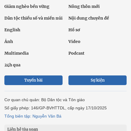
Giảm nghèo bền vững
Nông thôn mới
Dân tộc thiểu số và miền núi
Nội dung chuyên đề
English
Hồ sơ
Ảnh
Video
Multimedia
Podcast
24h qua
Tuyến bài
Sự kiện
Cơ quan chủ quản: Bộ Dân tộc và Tôn giáo
Số giấy phép: 146/GP-BVHTTDL, cấp ngày 17/10/2025
Tổng biên tập: Nguyễn Văn Bá
Liên hệ tòa soạn