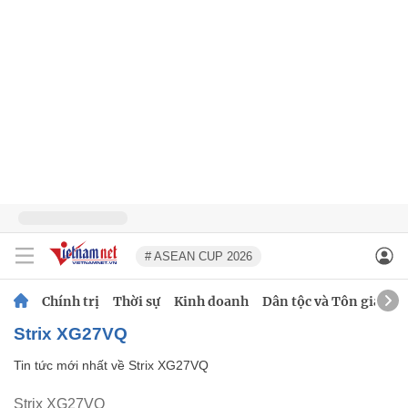
# ASEAN CUP 2026
Chính trị
Thời sự
Kinh doanh
Dân tộc và Tôn giáo
Strix XG27VQ
Tin tức mới nhất về
Strix XG27VQ
Strix XG27VQ