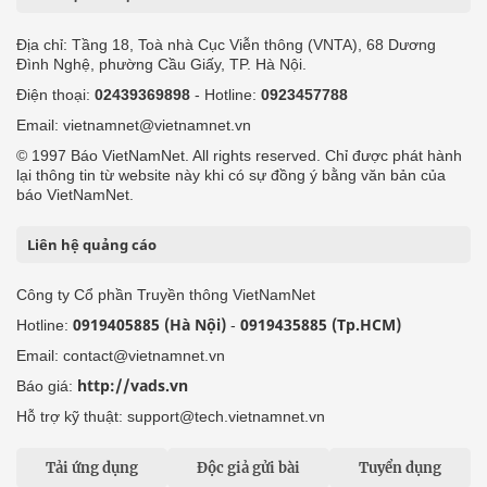
Địa chỉ: Tầng 18, Toà nhà Cục Viễn thông (VNTA), 68 Dương
Đình Nghệ, phường Cầu Giấy, TP. Hà Nội.
Điện thoại:
02439369898
- Hotline:
0923457788
Email: vietnamnet@vietnamnet.vn
© 1997 Báo VietNamNet. All rights reserved. Chỉ được phát hành
lại thông tin từ website này khi có sự đồng ý bằng văn bản của
báo VietNamNet.
Liên hệ quảng cáo
Công ty Cổ phần Truyền thông VietNamNet
0919405885 (Hà Nội)
0919435885 (Tp.HCM)
Hotline:
-
Email: contact@vietnamnet.vn
http://vads.vn
Báo giá:
Hỗ trợ kỹ thuật: support@tech.vietnamnet.vn
Tải ứng dụng
Độc giả gửi bài
Tuyển dụng