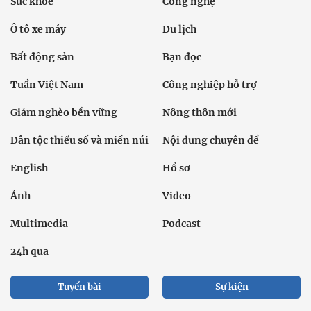
Sức khỏe
Công nghệ
Ô tô xe máy
Du lịch
Bất động sản
Bạn đọc
Tuần Việt Nam
Công nghiệp hỗ trợ
Giảm nghèo bền vững
Nông thôn mới
Dân tộc thiểu số và miền núi
Nội dung chuyên đề
English
Hồ sơ
Ảnh
Video
Multimedia
Podcast
24h qua
Tuyến bài
Sự kiện