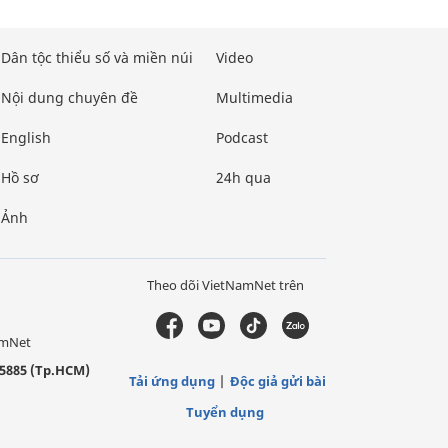
Dân tộc thiểu số và miền núi
Video
Nội dung chuyên đề
Multimedia
English
Podcast
Hồ sơ
24h qua
Ảnh
Theo dõi VietNamNet trên
amNet
5885 (Tp.HCM)
Tải ứng dụng
Độc giả gửi bài
Tuyển dụng