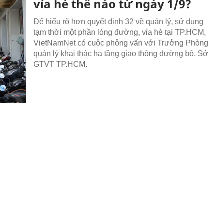
vỉa hè thế nào từ ngày 1/9?
Để hiểu rõ hơn quyết định 32 về quản lý, sử dụng
tạm thời một phần lòng đường, vỉa hè tại TP.HCM,
VietNamNet có cuộc phỏng vấn với Trưởng Phòng
quản lý khai thác hạ tầng giao thông đường bộ, Sở
GTVT TP.HCM.