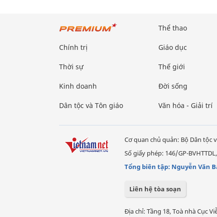
Thể thao
Chính trị
Giáo dục
Thời sự
Thế giới
Kinh doanh
Đời sống
Dân tộc và Tôn giáo
Văn hóa - Giải trí
Cơ quan chủ quản: Bộ Dân tộc v
Số giấy phép: 146/GP-BVHTTDL,
Tổng biên tập: Nguyễn Văn B
Liên hệ tòa soạn
Địa chỉ: Tầng 18, Toà nhà Cục 