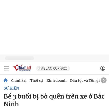
# ASEAN CUP 2026
Chính trị
Thời sự
Kinh doanh
Dân tộc và Tôn giáo
SỰ KIỆN
Bé 3 buổi bị bỏ quên trên xe ở Bắc
Ninh