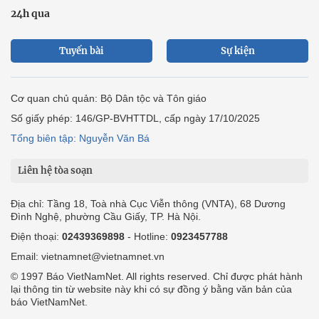
24h qua
Tuyến bài
Sự kiện
Cơ quan chủ quản: Bộ Dân tộc và Tôn giáo
Số giấy phép: 146/GP-BVHTTDL, cấp ngày 17/10/2025
Tổng biên tập: Nguyễn Văn Bá
Liên hệ tòa soạn
Địa chỉ: Tầng 18, Toà nhà Cục Viễn thông (VNTA), 68 Dương
Đình Nghệ, phường Cầu Giấy, TP. Hà Nội.
Điện thoại:
02439369898
- Hotline:
0923457788
Email: vietnamnet@vietnamnet.vn
© 1997 Báo VietNamNet. All rights reserved. Chỉ được phát hành
lại thông tin từ website này khi có sự đồng ý bằng văn bản của
báo VietNamNet.