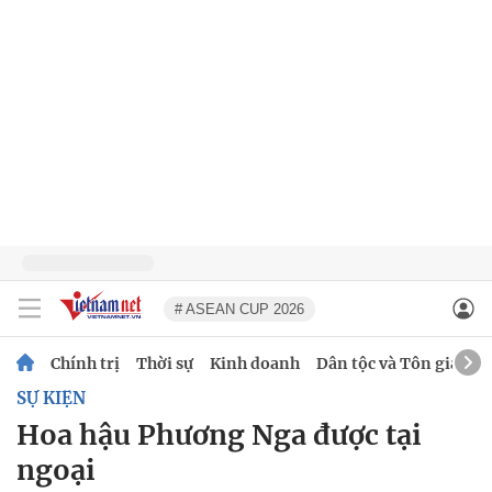
# ASEAN CUP 2026
Chính trị
Thời sự
Kinh doanh
Dân tộc và Tôn giáo
SỰ KIỆN
Hoa hậu Phương Nga được tại
ngoại