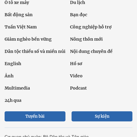
Ô tô xe máy
Du lịch
Bất động sản
Bạn đọc
Tuần Việt Nam
Công nghiệp hỗ trợ
Giảm nghèo bền vững
Nông thôn mới
Dân tộc thiểu số và miền núi
Nội dung chuyên đề
English
Hồ sơ
Ảnh
Video
Multimedia
Podcast
24h qua
Tuyến bài
Sự kiện
Cơ quan chủ quản: Bộ Dân tộc và Tôn giáo