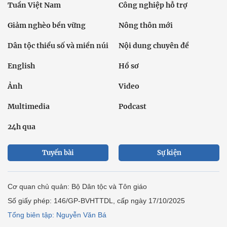
Tuần Việt Nam
Công nghiệp hỗ trợ
Giảm nghèo bền vững
Nông thôn mới
Dân tộc thiểu số và miền núi
Nội dung chuyên đề
English
Hồ sơ
Ảnh
Video
Multimedia
Podcast
24h qua
Tuyến bài
Sự kiện
Cơ quan chủ quản: Bộ Dân tộc và Tôn giáo
Số giấy phép: 146/GP-BVHTTDL, cấp ngày 17/10/2025
Tổng biên tập: Nguyễn Văn Bá