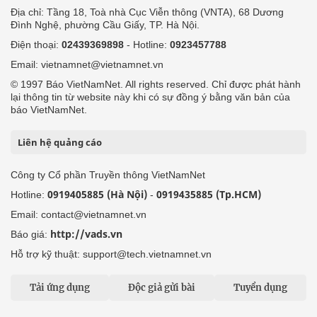
Địa chỉ: Tầng 18, Toà nhà Cục Viễn thông (VNTA), 68 Dương
Đình Nghệ, phường Cầu Giấy, TP. Hà Nội.
Điện thoại:
02439369898
- Hotline:
0923457788
Email: vietnamnet@vietnamnet.vn
© 1997 Báo VietNamNet. All rights reserved. Chỉ được phát hành
lại thông tin từ website này khi có sự đồng ý bằng văn bản của
báo VietNamNet.
Liên hệ quảng cáo
Công ty Cổ phần Truyền thông VietNamNet
0919405885 (Hà Nội)
0919435885 (Tp.HCM)
Hotline:
-
Email: contact@vietnamnet.vn
http://vads.vn
Báo giá:
Hỗ trợ kỹ thuật: support@tech.vietnamnet.vn
Tải ứng dụng
Độc giả gửi bài
Tuyển dụng