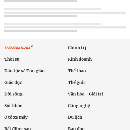
Chính trị
Thời sự
Kinh doanh
Dân tộc và Tôn giáo
Thể thao
Giáo dục
Thế giới
Đời sống
Văn hóa - Giải trí
Sức khỏe
Công nghệ
Ô tô xe máy
Du lịch
Bất động sản
Bạn đọc