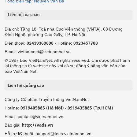
Tổng biên tập: Nguyễn Văn Bá
Liên hệ tòa soạn
Địa chỉ: Tầng 18, Toà nhà Cục Viễn thông (VNTA), 68 Dương
Đình Nghệ, phường Cầu Giấy, TP. Hà Nội.
Điện thoại:
02439369898
- Hotline:
0923457788
Email: vietnamnet@vietnamnet.vn
© 1997 Báo VietNamNet. All rights reserved. Chỉ được phát hành
lại thông tin từ website này khi có sự đồng ý bằng văn bản của
báo VietNamNet.
Liên hệ quảng cáo
Công ty Cổ phần Truyền thông VietNamNet
0919405885 (Hà Nội)
0919435885 (Tp.HCM)
Hotline:
-
Email: contact@vietnamnet.vn
http://vads.vn
Báo giá:
Hỗ trợ kỹ thuật: support@tech.vietnamnet.vn