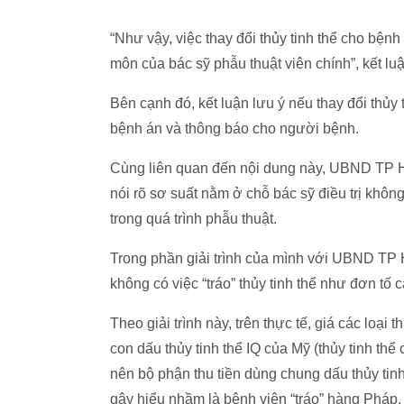
“Như vậy, việc thay đổi thủy tinh thể cho bệnh
môn của bác sỹ phẫu thuật viên chính”, kết luậ
Bên cạnh đó, kết luận lưu ý nếu thay đổi thủy t
bệnh án và thông báo cho người bệnh.
Cùng liên quan đến nội dung này, UBND TP Hà
nói rõ sơ suất nằm ở chỗ bác sỹ điều trị khôn
trong quá trình phẫu thuật.
Trong phần giải trình của mình với UBND TP 
không có việc “tráo” thủy tinh thể như đơn tố c
Theo giải trình này, trên thực tế, giá các loại
con dấu thủy tinh thể IQ của Mỹ (thủy tinh thể
nên bộ phận thu tiền dùng chung dấu thủy tinh 
gây hiểu nhầm là bệnh viện “tráo” hàng Pháp,