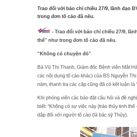
Trao đổi với báo chí chiều 27/9, lãnh đạo 
trong đơn tố cáo đã nêu.
- Trao đổi với báo chí chiều 27/9, lã
thể” như trong đơn tố cáo đã nêu.
“Không có chuyện đó”
Bà Vũ Thị Thanh, Giám đốc Bệnh viện Mắt Hà Nộ
các nội dung tố cáo khác) của BS Nguyễn Thị
năm, thanh tra các cấp cũng đã có kết luận là
Khi phóng viên các báo đặt câu hỏi và đề ngh
biết: “Không có sự việc này (tráo thủy tinh th
dập đối với người tố cáo (là bác sỹ Thủy).