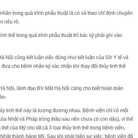
 nhân trong quá trình phẫu thuật là có và theo chỉ định chuyên
n nêu rõ.
inh thể trong quá trình phẫu thuật thì bác sỹ phải ghi vào
 Nội cũng kết luận việc đúng như kết luận của Sở Y tế và
g đưa cho bệnh nhân ký xác nhận khi thay đổi thủy tinh thể
Hà Nội, lãnh đạo BV Mắt Hà Nội cũng cho biết hoàn toàn
áo.
 thủy tinh thể này là tương đương nhau. Bệnh viện chỉ có một
 của Nhật và Pháp trúng thầu sau nên chưa có con dấu), vì thế
thể của Mỹ cho tất cả 3 loại thủy tinh thể trong bệnh viện,
 Nhật thành hàng Mỹ. Sau khi phát hiện sự việc, bệnh viện đã