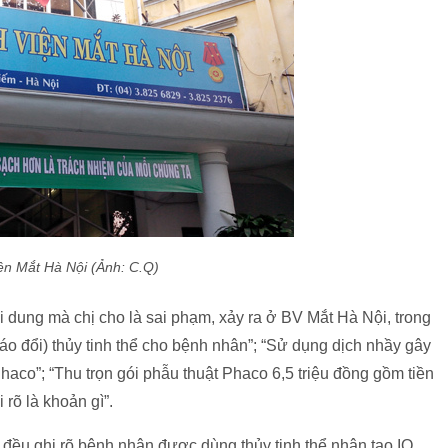
ện Mắt Hà Nội (Ảnh: C.Q)
 dung mà chị cho là sai phạm, xảy ra ở BV Mắt Hà Nội, trong
(tráo đổi) thủy tinh thể cho bệnh nhân”; “Sử dụng dịch nhầy gây
aco”; “Thu trọn gói phẫu thuật Phaco 6,5 triệu đồng gồm tiền
rõ là khoản gì”.
 đều ghi rõ bệnh nhân được dùng thủy tinh thể nhân tạo IQ