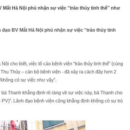
BV Mắt Hà Nội phủ nhận sự việc “tráo thủy tinh thể” như
nh đạo BV Mắt Hà Nội phủ nhận sự việc “tráo thủy tinh
i cho biết, việc tố cáo bệnh viện “tráo thủy tinh thể” (cùng
 Thu Thủy – cán bộ bệnh viện - đã xảy ra cách đây hơn 2
 “không có sự việc như vậy”.
ị bà Thanh khẳng định rõ ràng về sự việc này, bà Thanh cho
ể - PV)”. Lãnh đạo bệnh viện cũng khẳng định không có sự trù