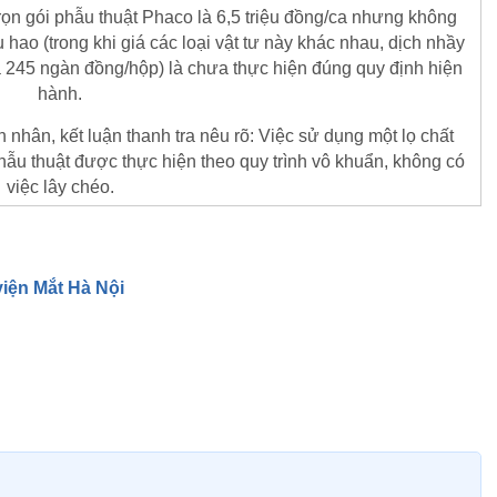
rọn gói phẫu thuật Phaco là 6,5 triệu đồng/ca nhưng không
êu hao (trong khi giá các loại vật tư này khác nhau, dịch nhầy
 245 ngàn đồng/hộp) là chưa thực hiện đúng quy định hiện
hành.
 nhân, kết luận thanh tra nêu rõ: Việc sử dụng một lọ chất
hẫu thuật được thực hiện theo quy trình vô khuẩn, không có
việc lây chéo.
viện Mắt Hà Nội