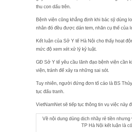
thu con dấu trên.
Bệnh viện cũng khẳng định khi bác sỹ dùng loạ
nhân đó đều được dán tem, nhãn cụ thể của loạ
Kết luận của Sở Y tế Hà Nội cho thấy hoạt đ
mức độ xem xét xử lý kỷ luật.
GĐ Sở Y tế yêu cầu lãnh đạo bệnh viện cần ki
viện, tránh để xảy ra những sai sót.
Tuy nhiên, người đứng đơn tố cáo là BS Thủy 
tục đấu tranh.
VietNamNet sẽ tiếp tục thông tin vụ việc này 
Về nội dung dùng dịch nhầy rẻ tiền nhưng 
TP Hà Nội kết luận là có