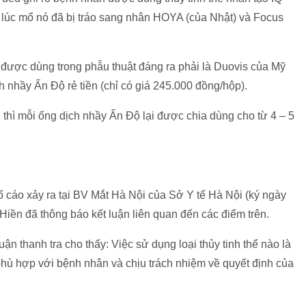
g lúc mổ nó đã bị tráo sang nhân HOYA (của Nhật) và Focus
y được dùng trong phẫu thuật đáng ra phải là Duovis của Mỹ
 nhầy Ấn Độ rẻ tiền (chỉ có giá 245.000 đồng/hộp).
 thì mỗi ống dịch nhầy Ấn Độ lại được chia dùng cho từ 4 – 5
ố cáo xảy ra tại BV Mắt Hà Nội của Sở Y tế Hà Nội (ký ngày
iền đã thông báo kết luận liên quan đến các điểm trên.
luận thanh tra cho thấy: Việc sử dụng loại thủy tinh thể nào là
 phù hợp với bệnh nhân và chịu trách nhiệm về quyết định của