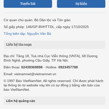
Tuyến bài
Sự kiện
Cơ quan chủ quản: Bộ Dân tộc và Tôn giáo
Số giấy phép: 146/GP-BVHTTDL, cấp ngày 17/10/2025
Tổng biên tập: Nguyễn Văn Bá
Liên hệ tòa soạn
Địa chỉ: Tầng 18, Toà nhà Cục Viễn thông (VNTA), 68 Dương
Đình Nghệ, phường Cầu Giấy, TP. Hà Nội.
Điện thoại:
02439369898
- Hotline:
0923457788
Email: vietnamnet@vietnamnet.vn
© 1997 Báo VietNamNet. All rights reserved. Chỉ được phát hành
lại thông tin từ website này khi có sự đồng ý bằng văn bản của
báo VietNamNet.
Liên hệ quảng cáo