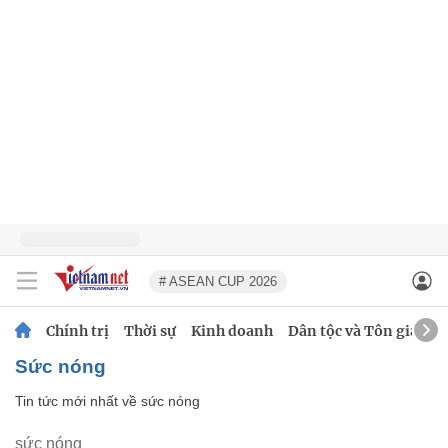
# ASEAN CUP 2026
Chính trị
Thời sự
Kinh doanh
Dân tộc và Tôn giáo
sức nóng
Tin tức mới nhất về
sức nóng
sức nóng