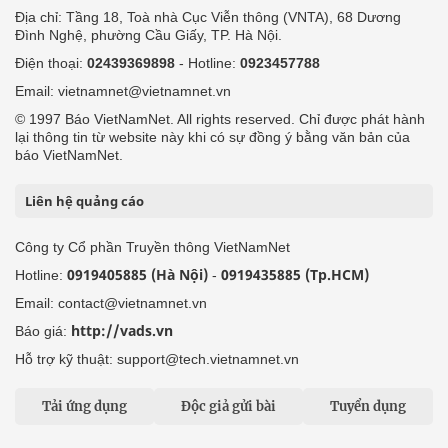
Địa chỉ: Tầng 18, Toà nhà Cục Viễn thông (VNTA), 68 Dương
Đình Nghệ, phường Cầu Giấy, TP. Hà Nội.
Điện thoại:
02439369898
- Hotline:
0923457788
Email: vietnamnet@vietnamnet.vn
© 1997 Báo VietNamNet. All rights reserved. Chỉ được phát hành
lại thông tin từ website này khi có sự đồng ý bằng văn bản của
báo VietNamNet.
Liên hệ quảng cáo
Công ty Cổ phần Truyền thông VietNamNet
0919405885 (Hà Nội)
0919435885 (Tp.HCM)
Hotline:
-
Email: contact@vietnamnet.vn
http://vads.vn
Báo giá:
Hỗ trợ kỹ thuật: support@tech.vietnamnet.vn
Tải ứng dụng
Độc giả gửi bài
Tuyển dụng