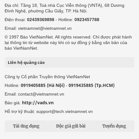
Địa chỉ: Tầng 18, Toà nhà Cục Viễn thông (VNTA), 68 Dương
Đình Nghệ, phường Cầu Giấy, TP. Hà Nội.
Điện thoại:
02439369898
- Hotline:
0923457788
Email: vietnamnet@vietnamnet.vn
© 1997 Báo VietNamNet. All rights reserved. Chỉ được phát hành
lại thông tin từ website này khi có sự đồng ý bằng văn bản của
báo VietNamNet.
Liên hệ quảng cáo
Công ty Cổ phần Truyền thông VietNamNet
0919405885 (Hà Nội)
0919435885 (Tp.HCM)
Hotline:
-
Email: contact@vietnamnet.vn
http://vads.vn
Báo giá:
Hỗ trợ kỹ thuật: support@tech.vietnamnet.vn
Tải ứng dụng
Độc giả gửi bài
Tuyển dụng