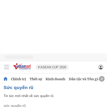
# ASEAN CUP 2026
Chính trị
Thời sự
Kinh doanh
Dân tộc và Tôn giáo
sức quyến rũ
Tin tức mới nhất về
sức quyến rũ
sức quyến rũ