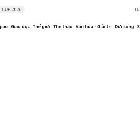
 CUP 2026
Tu
giáo
Giáo dục
Thế giới
Thể thao
Văn hóa - Giải trí
Đời sống
S