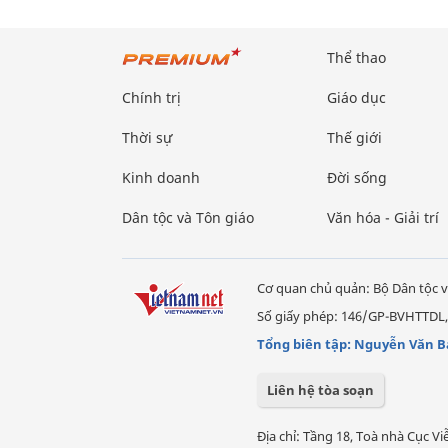
Thể thao
Chính trị
Giáo dục
Thời sự
Thế giới
Kinh doanh
Đời sống
Dân tộc và Tôn giáo
Văn hóa - Giải trí
Cơ quan chủ quản: Bộ Dân tộc v
Số giấy phép: 146/GP-BVHTTDL,
Tổng biên tập: Nguyễn Văn B
Liên hệ tòa soạn
Địa chỉ: Tầng 18, Toà nhà Cục 