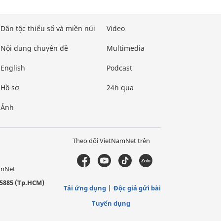
Dân tộc thiểu số và miền núi
Video
Nội dung chuyên đề
Multimedia
English
Podcast
Hồ sơ
24h qua
Ảnh
Theo dõi VietNamNet trên
amNet
5885 (Tp.HCM)
Tải ứng dụng
Độc giả gửi bài
Tuyển dụng