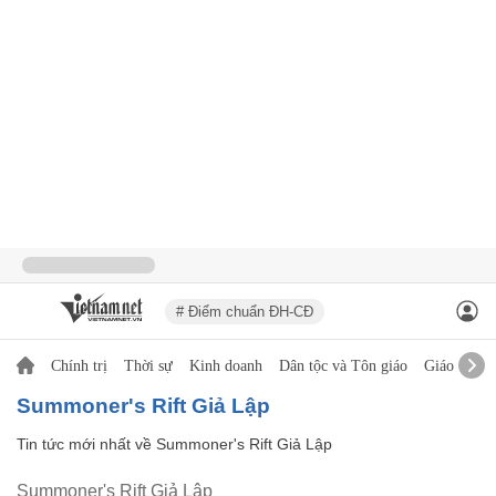
# Điểm chuẩn ĐH-CĐ
Chính trị
Thời sự
Kinh doanh
Dân tộc và Tôn giáo
Giáo dục
Summoner's Rift Giả Lập
Tin tức mới nhất về
Summoner's Rift Giả Lập
Summoner's Rift Giả Lập