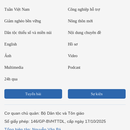
Tuần Việt Nam
Công nghiệp hỗ trợ
Giảm nghèo bền vững
Nông thôn mới
Dân tộc thiểu số và miền núi
Nội dung chuyên đề
English
Hồ sơ
Ảnh
Video
Multimedia
Podcast
24h qua
Tuyến bài
Sự kiện
Cơ quan chủ quản: Bộ Dân tộc và Tôn giáo
Số giấy phép: 146/GP-BVHTTDL, cấp ngày 17/10/2025
Tổng biên tập: Nguyễn Văn Bá